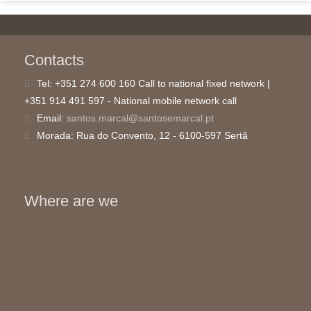
LON. 08º 08’ 30” O
+351 918 795 405/4 - National mobile network call
LAT. 39º 49’ 52” N
Contacts
GPS Coordinates:
Tel:
+351 274 600 160 Call to national fixed network |
LON. 08º 09’ 38” O
+351 914 491 597 - National mobile network call
LAT. 39º 28’ 58” N
Email:
santos.marcal@santosemarcal.pt
Morada:
Rua do Convento, 12 - 6100-597 Sertã
Where are we