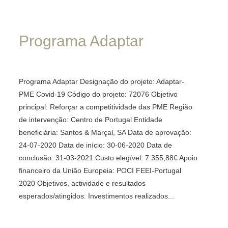
ponte.velha@santosemarcal.pt
Email:
Address:
santa.teresinha@santosemarcal.pt
Email:
Programa
Adaptar
Rua 1.º de Dezembro, 15, 6100-743 Sertã
Address:
quinta.oliveiras@santosemarcal.pt
Rua do Convento, 12 - 6100-597 Sertã
Morada:
Phone:
Programa Adaptar Designação do projeto: Adaptar-
Cabeçudo, 6100-730 Sertã
Address:
+351 274 604 115 - Call to national fixed network
Phone:
PME Covid-19 Código do projeto: 72076 Objetivo
Est. do Gaio (Cansada), Alferrarede Velha,
principal: Reforçar a competitividade das PME Região
+351 274 600 160 - Call to national fixed network
Telefone:
de intervenção: Centro de Portugal Entidade
2200-073 Abrantes
GPS Coordinates:
beneficiária: Santos & Marçal, SA Data de aprovação:
+351 274 600 169 (Fax)
+351 274 600 160 (Eventos) - Call to national fixed network
24-07-2020 Data de início: 30-06-2020 Data de
LON. 08º 06’ 05” O
+351 274 608 493 (Turismo Rural) - Call to national fixed ne
conclusão: 31-03-2021 Custo elegível: 7.355,88€ Apoio
Phone:
LAT. 39º 48’ 12” N
GPS Coordinates:
financeiro da União Europeia: POCI FEEI-Portugal
+351 918 795 406 (Turismo Rural) - National mobile network
+351 241 364 373 - Call to national fixed network
2020 Objetivos, actividade e resultados
LON. 08º 05’ 58” O
esperados/atingidos: Investimentos realizados...
+351 241 364 374 - (Fax)
LAT. 39º 48’ 07” N
Coordenadas GPS:
+351 917 878 047 - National mobile network call