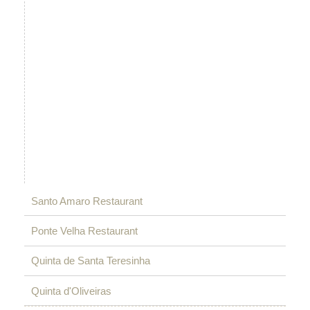
Santo Amaro Restaurant
Ponte Velha Restaurant
Email:
Quinta de Santa Teresinha
santo.amaro@santosemarcal.pt
Email:
Quinta d'Oliveiras