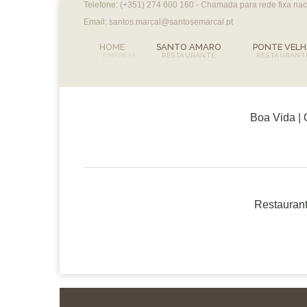
Telefone:
(+351) 274 600 160 - Chamada para rede fixa na
Email:
santos.marcal@santosemarcal.pt
HOME
SANTO AMARO
PONTE VEL
Boa Vida | 
Restaurant