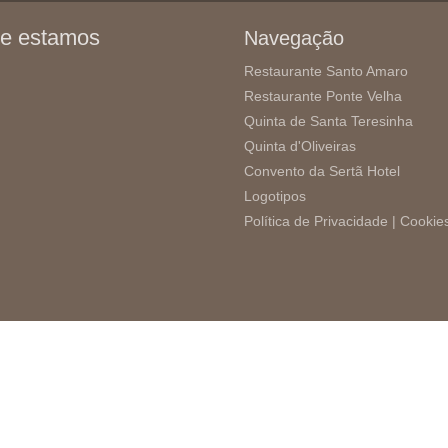
e estamos
Navegação
Restaurante Santo Amaro
Restaurante Ponte Velha
Quinta de Santa Teresinha
Quinta d'Oliveiras
Convento da Sertã Hotel
Logotipos
Política de Privacidade |
Cookie