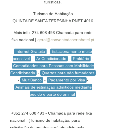
turísticas.
Turismo de Habitação
QUINTA DE SANTA TERESINHA RNET 4016
Mais info: 274 608 493 Chamada para rede
fixa nacional |
geral@conventodasertahotel.pt
Internet Gratuita
-
Estacionamento muito
acessível
-
Ar Condicionado
-
Fraldário
-
Comodidades para Pessoas com Mobilidade
Condicionada
-
Quartos para não fumadores
-
MultiBanco
-
Pagamento por Visa
-
Animais de estimação admitidos mediante
pedido e porte do animal
+351 274 608 493 - Chamada para rede fixa
nacional (Turismo de habitação, para
solicitação de quartos será atendido pela